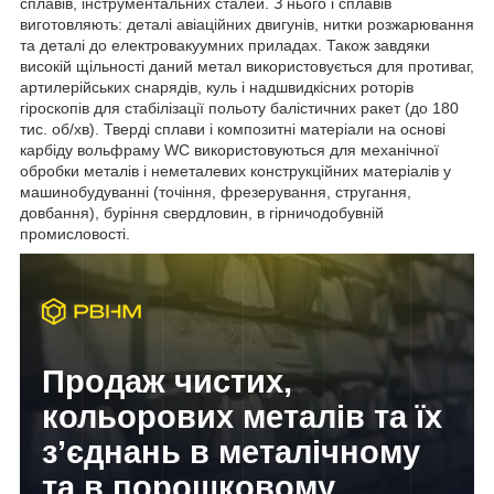
сплавів, інструментальних сталей. З нього і сплавів
виготовляють: деталі авіаційних двигунів, нитки розжарювання
та деталі до електровакуумних приладах. Також завдяки
високій щільності даний метал використовується для противаг,
артилерійських снарядів, куль і надшвидкісних роторів
гіроскопів для стабілізації польоту балістичних ракет (до 180
тис. об/хв). Тверді сплави і композитні матеріали на основі
карбіду вольфраму WC використовуються для механічної
обробки металів і неметалевих конструкційних матеріалів у
машинобудуванні (точіння, фрезерування, стругання,
довбання), буріння свердловин, в гірничодобувній
промисловості.
Продаж чистих,
кольорових металів та їх
з’єднань в металічному
та в порошковому