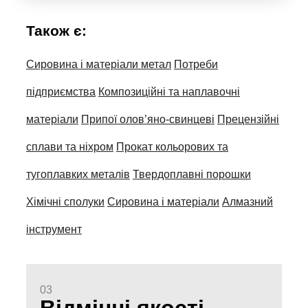
Також є:
Сировина і матеріали метал
Потреби
підприємства
Композиційні та наплавочні
матеріали
Припої олов’яно-свинцеві
Прецензійні
сплави та ніхром
Прокат кольорових та
тугоплавких металів
Твердоплавні порошки
Хімічні сполуки
Сировина і матеріали
Алмазний
інструмент
03