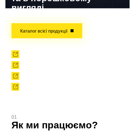
вигляді
Досвід завойований часом!
Каталог всієї продукції
Прокат
Твердоплавний інструмент
Сировина
Твердоплавні порошки
01
Як ми працюємо?