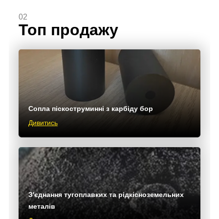
02
Топ продажу
Сопла піскоструминні з карбіду бор
Дивитись
З'єднання тугоплавких та рідкісноземельних
металів