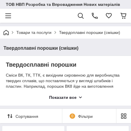
ТОВ НВП Розробка та Впровадження Нових матеріалів
Товари та послуги
Твердоплавні порошки (смішки)
Твердоплавні порошки (смішки)
Твердосплавні порошки
Сміси ВК, ТК, ТТК, є вихідним сировиною для виробництва
твердих сплавів, що поставляються у вигляді штабиків і
пластин. Наприклад, порошок ВК8 йде на виготовлення
одноіменного твердого сплаву.
Показати все
Щоб отримати описані вище напівфабрикати,
використовуються методи порошкової металургії. Базова
технологічна ланцюга виглядає наступним чином:
Сортування
0
Фільтри
формування -> пресування -> спечення.
Тверді сплави
Групи ВК активно використовуються у