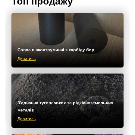
Топ продажу
Сопла піскоструминні з карбіду бор
Дивитись
З'єднання тугоплавких та рідкісноземельних
металів
Дивитись