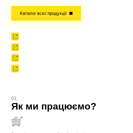
Досвід завойований часом!
Каталог всієї продукції
Прокат
Твердоплавний інструмент
Сировина
Твердоплавні порошки
01
Як ми працюємо?