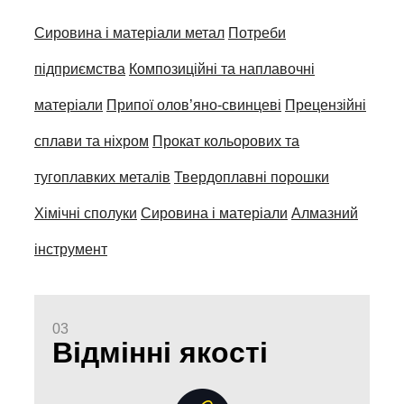
Сировина і матеріали метал
Потреби
підприємства
Композиційні та наплавочні
матеріали
Припої олов’яно-свинцеві
Прецензійні
сплави та ніхром
Прокат кольорових та
тугоплавких металів
Твердоплавні порошки
Хімічні сполуки
Сировина і матеріали
Алмазний
інструмент
03
Відмінні якості