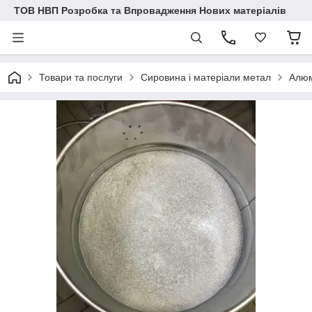
ТОВ НВП Розробка та Впровадження Нових матеріалів
Товари та послуги
Сировина і матеріали метал
Алюм