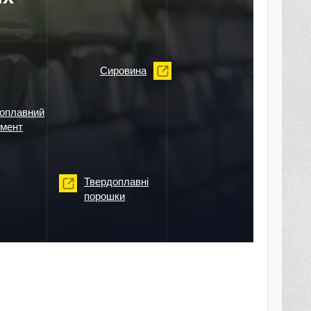
Сировина
оплавний
умент
Твердоплавні
порошки