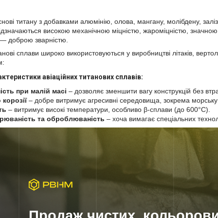
нові титану з добавками алюмінію, олова, мангану, молібдену, заліз
Відзначаються
високою механічною міцністю, жароміцністю, значною
 — доброю зварністю.
танові сплави широко використовуються у виробництві літаків, вертоль
м:
актеристики авіаційних титанових сплавів:
ість при малій масі
– дозволяє зменшити вагу конструкцій без втра
 корозії
– добре витримує агресивні середовища, зокрема морську
ть
– витримує високі температури, особливо β-сплави (до 600°C).
рюваність та оброблюваність
– хоча вимагає спеціальних технол
Продаж чистих, кольоров