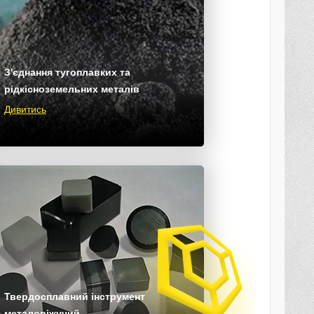
З'єднання тугоплавких та
рідкісноземельних металів
Дивитись
Твердосплавний інструмент
металоріжучий