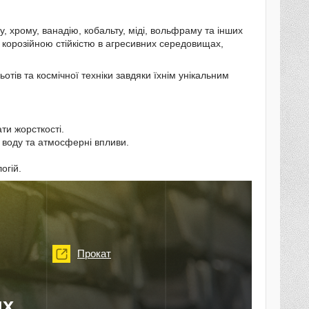
у, хрому, ванадію, кобальту, міді, вольфраму та інших
 корозійною стійкістю в агресивних середовищах,
отів та космічної техніки завдяки їхнім унікальним
ти жорсткості.
 воду та атмосферні впливи.
огій.
Прокат
их