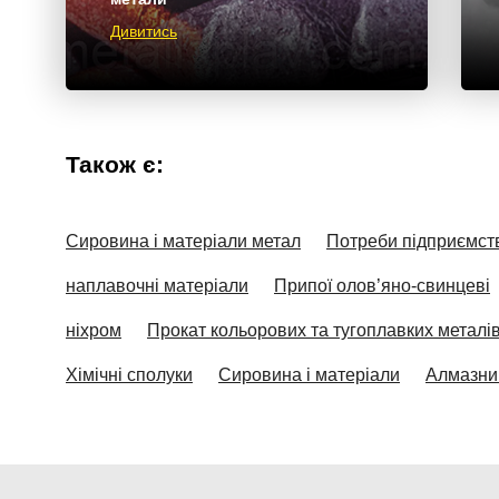
Дивитись
Також є:
Сировина і матеріали метал
Потреби підприємст
наплавочні матеріали
Припої олов’яно-свинцеві
ніхром
Прокат кольорових та тугоплавких металі
Хімічні сполуки
Сировина і матеріали
Алмазни