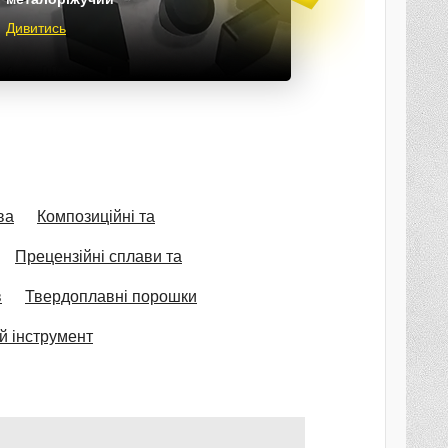
Дивитись
ва
Композиційні та
Прецензійні сплави та
в
Твердоплавні порошки
й інструмент