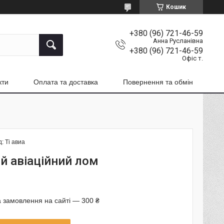
Кошик
+380 (96) 721-46-59
Анна Русланівна
+380 (96) 721-46-59
Офіс т.
кти
Оплата та доставка
Повернення та обмін
д:
Ti авиа
й авіаційний лом
 замовлення на сайті — 300 ₴