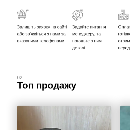
Залишіть заявку на сайті
Задайте питання
Опла
або зв'яжіться з нами за
менеджеру, та
готів
вказаними телефонами
погодьте з ним
отрим
деталі
перед
02
Топ продажу