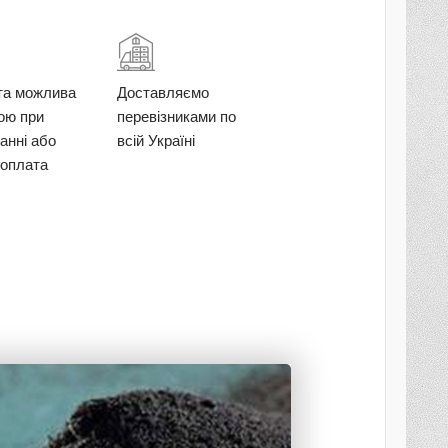
та можлива
Доставляємо
кою при
перевізниками по
анні або
всій Україні
оплата