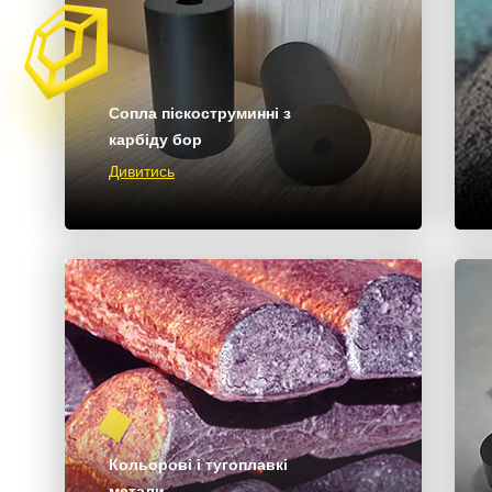
Сопла піскоструминні з
карбіду бор
Дивитись
Кольорові і тугоплавкі
метали