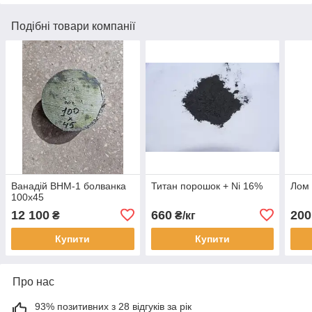
Подібні товари компанії
Ванадій ВНМ-1 болванка
Титан порошок + Ni 16%
Лом 
100х45
12 100
660
200
₴
₴/кг
Купити
Купити
Про нас
93% позитивних з 28 відгуків за рік