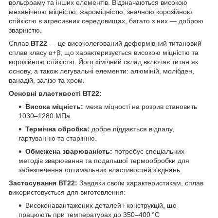
вольфраму та інших елементів. Відзначаються високою
механічною міцністю, жароміцністю, значною корозійною
стійкістю в агресивних середовищах, багато з них — доброю
зварністю.
Сплав
ВТ22
— це високолегований деформівний титановий
сплав класу α+β, що характеризується високою міцністю та
корозійною стійкістю. Його хімічний склад включає титан як
основу, а також легувальні елементи: алюміній, молібден,
ванадій, залізо та хром.
Основні властивості ВТ22:
Висока міцність:
межа міцності на розрив становить
1030–1280 МПа.
Термічна обробка:
добре піддається відпалу,
гартуванню та старінню.
Обмежена зварюваність:
потребує спеціальних
методів зварювання та подальшої термообробки для
забезпечення оптимальних властивостей з'єднань.
Застосування ВТ22:
Завдяки своїм характеристикам, сплав
використовується для виготовлення:
Високонавантажених деталей і конструкцій, що
працюють при температурах до 350–400 °C