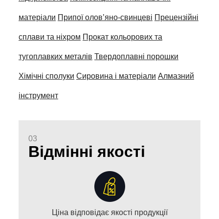
матеріали
Припої олов’яно-свинцеві
Прецензійні
сплави та ніхром
Прокат кольорових та
тугоплавких металів
Твердоплавні порошки
Хімічні сполуки
Сировина і матеріали
Алмазний
інструмент
03
Відмінні якості
Ціна відповідає якості продукції