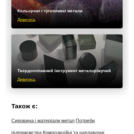
Кольорові і тугоплавкі метали
Дивитись
Твердосплавний інструмент металоріжучий
Дивитись
Також є:
Сировина і матеріали метал
Потреби
підприємства
Композиційні та наплавочні