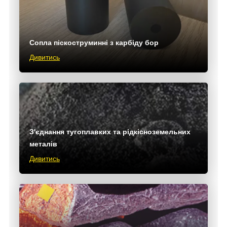
Сопла піскоструминні з карбіду бор
Дивитись
З'єднання тугоплавких та рідкісноземельних
металів
Дивитись