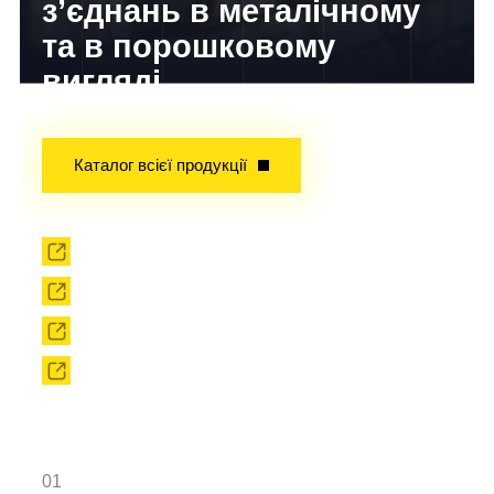
з’єднань в металічному
та в порошковому
вигляді
Досвід завойований часом!
Каталог всієї продукції
Прокат
Твердоплавний інструмент
Сировина
Твердоплавні порошки
01