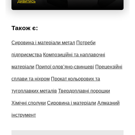
Дивитись
Також є:
Сировина і матеріали метал
Потреби
підприємства
Композиційні та наплавочні
матеріали
Припої олов’яно-свинцеві
Прецензійні
сплави та ніхром
Прокат кольорових та
тугоплавких металів
Твердоплавні порошки
Хімічні сполуки
Сировина і матеріали
Алмазний
інструмент