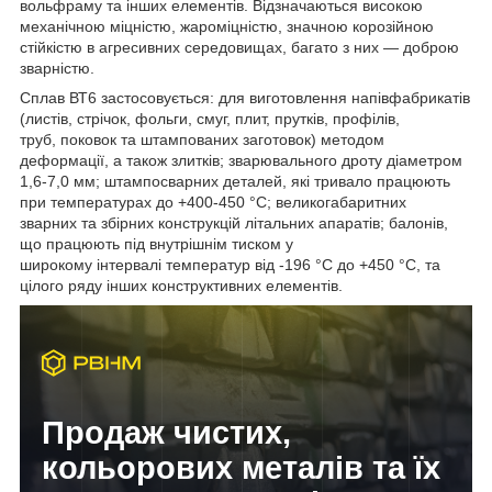
вольфраму та інших елементів. Відзначаються високою
механічною міцністю, жароміцністю, значною корозійною
стійкістю в агресивних середовищах, багато з них — доброю
зварністю.
Сплав ВТ6 застосовується: для виготовлення напівфабрикатів
(листів, стрічок, фольги, смуг, плит, прутків, профілів,
труб, поковок та штампованих заготовок) методом
деформації, а також злитків; зварювального дроту діаметром
1,6-7,0 мм; штампосварних деталей, які тривало працюють
при температурах до +400-450 °С; великогабаритних
зварних та збірних конструкцій літальних апаратів; балонів,
що працюють під внутрішнім тиском у
широкому інтервалі температур від -196 °С до +450 °С, та
цілого ряду інших конструктивних елементів.
Продаж чистих,
кольорових металів та їх