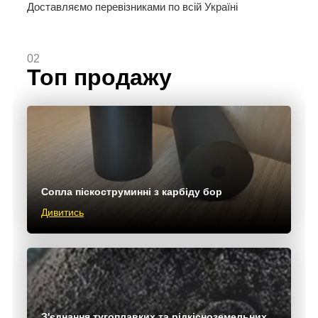
Доставляємо перевізниками по всій Україні
02
Топ продажу
Сопла піскоструминні з карбіду бор
Дивитись
З'єднання тугоплавких та рідкісноземельних