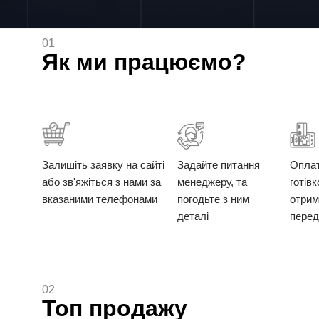
01
Як ми працюємо?
Залишіть заявку на сайті
Задайте питання
Опла
або зв'яжіться з нами за
менеджеру, та
готів
вказаними телефонами
погодьте з ним
отрим
деталі
перед
02
Топ продажу