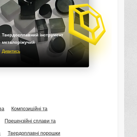
Твердосплавний інструмент
металоріжучий
Дивитись
ва
Композиційні та
Прецензійні сплави та
в
Твердоплавні порошки