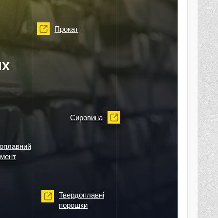
Прокат
их
Сировина
оплавний
умент
Твердоплавні
порошки