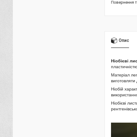
повернення 
Опис
Ніобієві ли
пластичністю
Матеріал ле
виготовляти 
Ніобій харак
використанн
Ніобієві лис
рентгенівськ