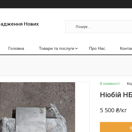
вадження Нових
Головна
Товари та послуги
Про Нас
Конта
В наявності
Ко
Ніобій НБ
5 500 ₴/кг