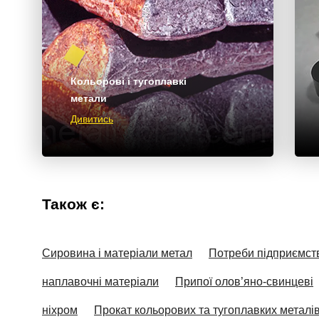
Кольорові і тугоплавкі
метали
Дивитись
Також є:
Сировина і матеріали метал
Потреби підприємст
наплавочні матеріали
Припої олов’яно-свинцеві
ніхром
Прокат кольорових та тугоплавких металі