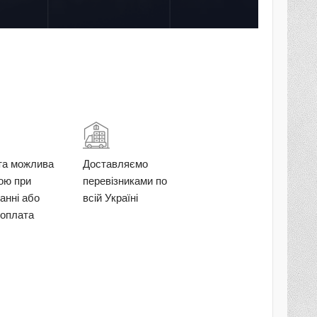
та можлива
Доставляємо
кою при
перевізниками по
анні або
всій Україні
оплата