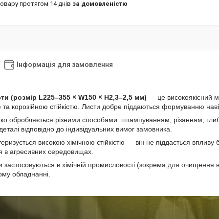
товару протягом 14 днів
за домовленістю
Інформація для замовлення
сти (розмір L225–355 × W150 × H2,3–2,5 мм)
— це високоякісний м
 та корозійною стійкістю. Листи добре піддаються формуванню наві
гко обробляється різними способами: штампуванням, різанням, гл
деталі відповідно до індивідуальних вимог замовника.
теризується високою хімічною стійкістю — він не піддається впливу б
я в агресивних середовищах.
ти застосовуються в хімічній промисловості (зокрема для очищення во
ому обладнанні.