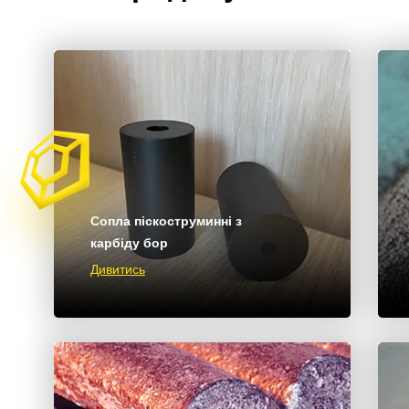
Сопла піскоструминні з
карбіду бор
Дивитись