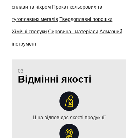
сплави та ніхром
Прокат кольорових та
тугоплавких металів
Твердоплавні порошки
Хімічні сполуки
Сировина і матеріали
Алмазний
інструмент
03
Відмінні якості
Ціна відповідає якості продукції