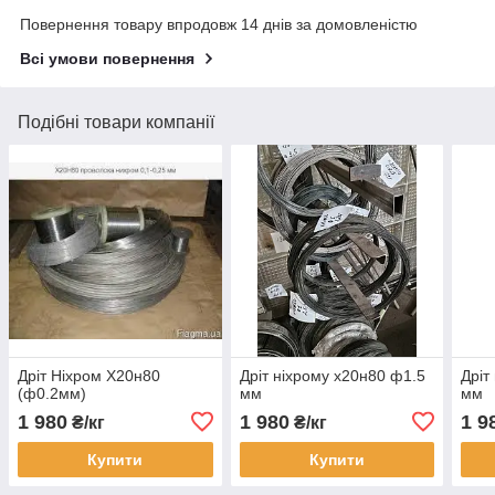
Повернення товару впродовж 14 днів за домовленістю
Всі умови повернення
Подібні товари компанії
Дріт Ніхром Х20н80
Дріт ніхрому х20н80 ф1.5
Дріт
(ф0.2мм)
мм
мм
1 980
1 980
1 9
₴/кг
₴/кг
Купити
Купити