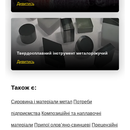
Дивитись
Твердосплавний інструмент металоріжучий
Дивитись
Також є:
Сировина і матеріали метал
Потреби
підприємства
Композиційні та наплавочні
матеріали
Припої олов’яно-свинцеві
Прецензійні