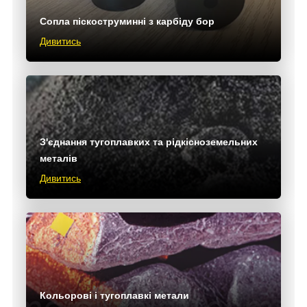
Сопла піскоструминні з карбіду бор
Дивитись
З'єднання тугоплавких та рідкісноземельних
металів
Дивитись
Кольорові і тугоплавкі метали