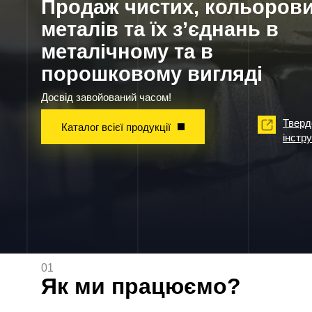
Продаж чистих, кольоров
металів та їх з’єднань в
металічному та в
порошковому вигляді
Досвід завойований часом!
Тверд
Каталог всієї продукції
інстр
01
Як ми працюємо?