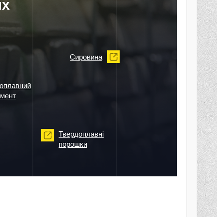
их
Сировина
оплавний
умент
Твердоплавні
порошки