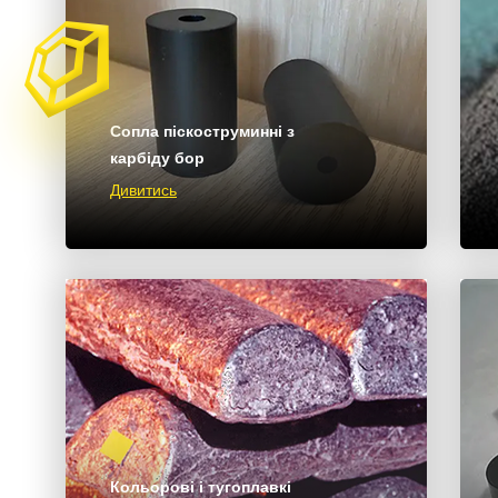
Сопла піскоструминні з
карбіду бор
Дивитись
Кольорові і тугоплавкі