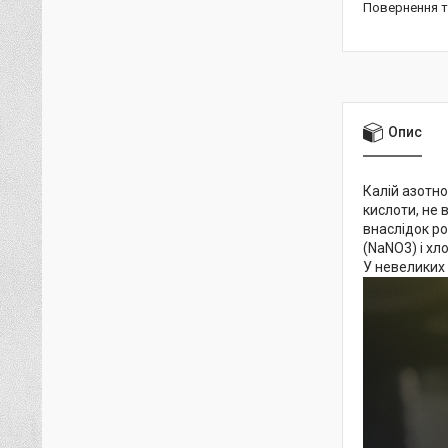
повернення 
Опис
Калій азотно
кислоти, не 
внаслідок ро
(NaNO3) і хл
У невеликих 