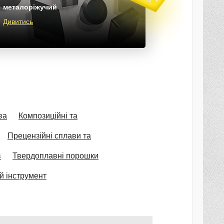
металоріжучий
Дивитись
ва
Композиційні та
Прецензійні сплави та
в
Твердоплавні порошки
й інструмент