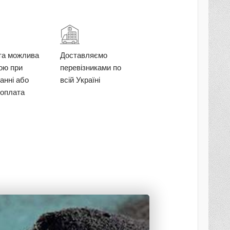
та можлива
Доставляємо
кою при
перевізниками по
анні або
всій Україні
оплата