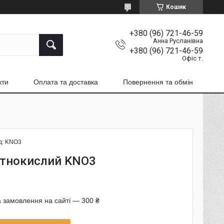
Кошик
+380 (96) 721-46-59
Анна Русланівна
+380 (96) 721-46-59
Офіс т.
кти
Оплата та доставка
Повернення та обмін
д:
KNO3
отнокислий KNO3
 замовлення на сайті — 300 ₴