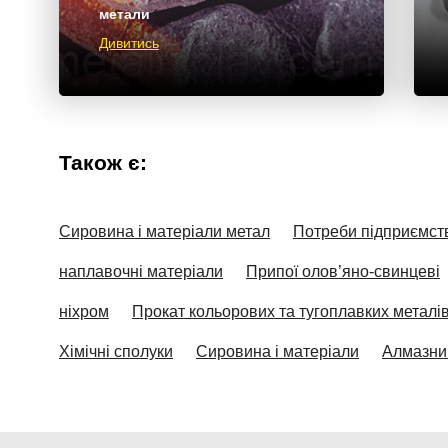
метали
Дивитись
Також є:
Сировина і матеріали метал
Потреби підприємст
наплавочні матеріали
Припої олов’яно-свинцеві
ніхром
Прокат кольорових та тугоплавких металі
Хімічні сполуки
Сировина і матеріали
Алмазни