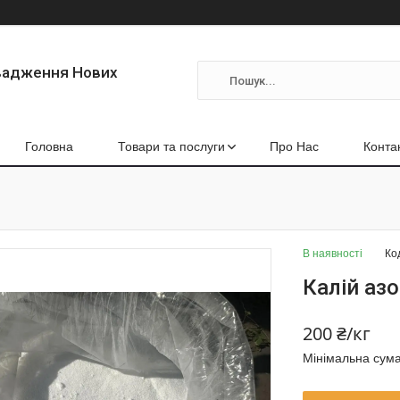
вадження Нових
Головна
Товари та послуги
Про Нас
Конта
В наявності
Ко
Калій аз
200 ₴/кг
Мінімальна сума