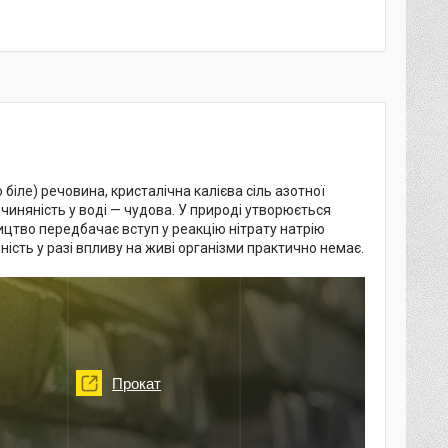
 біле) речовина, кристалічна калієва сіль азотної
озчиняність у воді — чудова. У природі утворюється
ицтво передбачає вступ у реакцію нітрату натрію
ність у разі впливу на живі організми практично немає.
Прокат