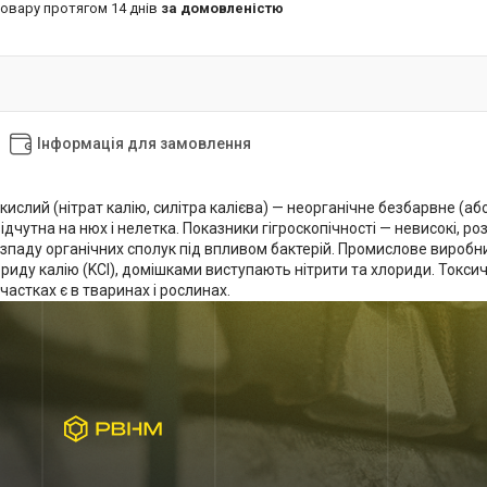
товару протягом 14 днів
за домовленістю
Інформація для замовлення
кислий (нітрат калію, силітра калієва) — неорганічне безбарвне (або
відчутна на нюх і нелетка. Показники гігроскопічності — невисокі, р
зпаду органічних сполук під впливом бактерій. Промислове виробн
ориду калію (KCl), домішками виступають нітрити та хлориди. Токсич
частках є в тваринах і рослинах.