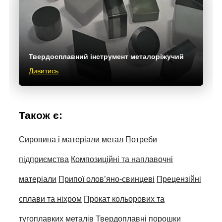
Твердосплавний інструмент металоріжучий
Дивитись
Також є:
Сировина і матеріали метал
Потреби
підприємства
Композиційні та наплавочні
матеріали
Припої олов’яно-свинцеві
Прецензійні
сплави та ніхром
Прокат кольорових та
тугоплавких металів
Твердоплавні порошки