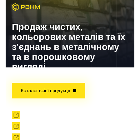
Продаж чистих,
кольорових металів та їх
з’єднань в металічному
та в порошковому
вигляді
Досвід завойований часом!
Каталог всієї продукції
Прокат
Твердоплавний інструмент
Сировина