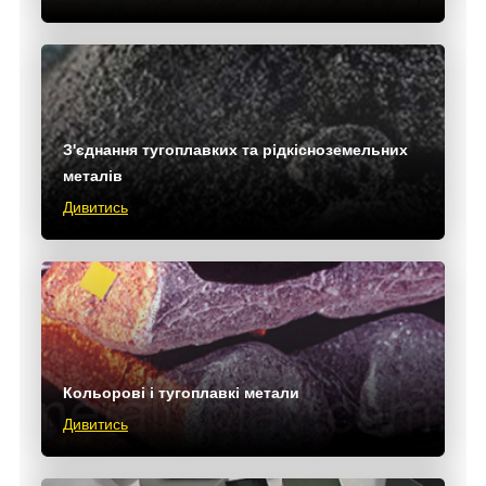
З'єднання тугоплавких та рідкісноземельних
металів
Дивитись
Кольорові і тугоплавкі метали
Дивитись