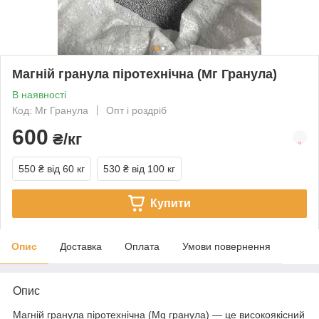
Магній гранула піротехнічна (Мг Гранула)
В наявності
Код: Мг Гранула
Опт і роздріб
600
₴/кг
550 ₴
від 60 кг
530 ₴
від 100 кг
Купити
Опис
Доставка
Оплата
Умови повернення
Опис
Магній гранула піротехнічна (Mg гранула) — це високоякісний