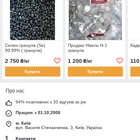
Селен гранула (Se)
Продаю Нікель Н-1
Кадм
99,99% ( гранула)
гранула
2 750
1 200
110
₴/кг
₴/кг
Купити
Купити
Про нас
94% позитивних з 33 відгуків за рік
Працює з 01.10.2008
м. Київ
вул. Василя Степанченка, 3, Київ, Україна
Контакти