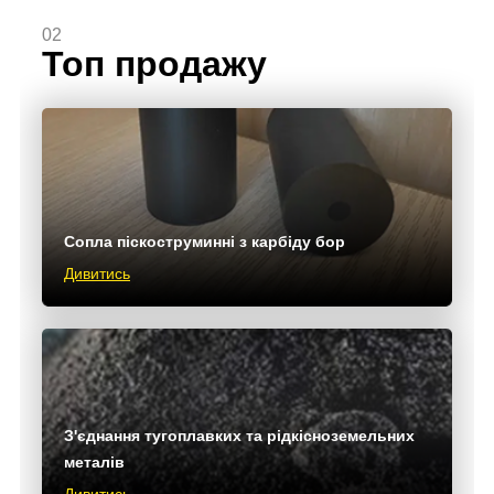
02
Топ продажу
Сопла піскоструминні з карбіду бор
Дивитись
З'єднання тугоплавких та рідкісноземельних
металів