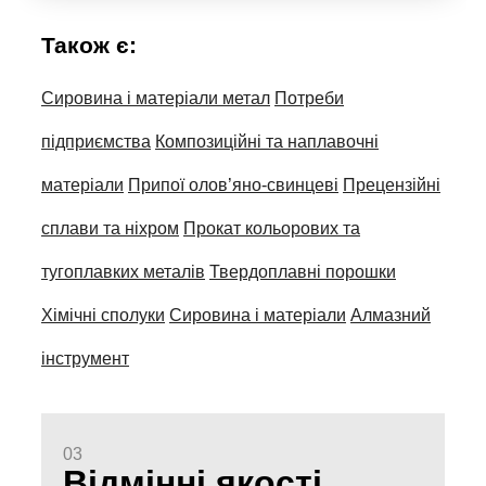
Також є:
Сировина і матеріали метал
Потреби
підприємства
Композиційні та наплавочні
матеріали
Припої олов’яно-свинцеві
Прецензійні
сплави та ніхром
Прокат кольорових та
тугоплавких металів
Твердоплавні порошки
Хімічні сполуки
Сировина і матеріали
Алмазний
інструмент
03
Відмінні якості