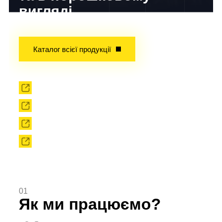
вигляді
Досвід завойований часом!
Каталог всієї продукції
Прокат
Твердоплавний інструмент
Сировина
Твердоплавні порошки
01
Як ми працюємо?