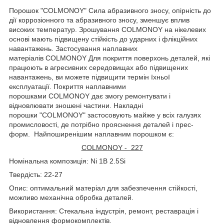
Порошок "COLMONOY" Сила абразивного зносу, опірність до
дії коррозіонного та абразивного зносу, зменшує вплив
високих температур. Зрошування COLMONOY на нікелевих
основі мають підвищену стійкість до ударних і флікційних
навантажень. Застосування наплавних
матеріалів COLMONOY Для покриття поверхонь деталей, які
працюють в агресивних середовищах або підвищених
навантажень, ви можете підвищити термін їхньої
експлуатації. Покриття наплавними
порошками COLMONOY дає змогу ремонтувати і
відновлювати зношені частини. Накладні
порошки "COLMONOY" застосовують майже у всіх галузях
промисловості, де потрібно прояснення деталей і прес-
форм. Найпоширенішим наплавним порошком є:
COLMONOY - 227
Номінальна композиція: Ni 1B 2.5Si
Твердість: 22-27
Опис: оптимальний матеріал для забезпечення стійкості,
можливо механічна обробка деталей.
Використання: Стекальна індустрія, ремонт, реставрація і
відновлення формокомплектів.