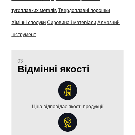
тугоплавких металів
Твердоплавні порошки
Хімічні сполуки
Сировина і матеріали
Алмазний
інструмент
03
Відмінні якості
Ціна відповідає якості продукції