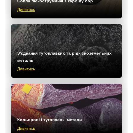
Сопла піскоструминні з карбіду бор
Дивитись
З'єднання тугоплавких та рідкісноземельних
металів
Дивитись
Кольорові і тугоплавкі метали
Дивитись