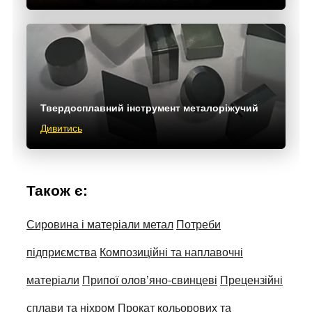
Твердосплавний інструмент металоріжучий
Дивитись
Також є:
Сировина і матеріали метал
Потреби
підприємства
Композиційні та наплавочні
матеріали
Припої олов’яно-свинцеві
Прецензійні
сплави та ніхром
Прокат кольорових та