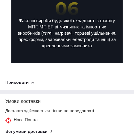
Фасонні вироби будь-якої складності з графіту
МПГ, МГ, ЕГ, вітчизняних та імпортних
виробників (тиглі, нагрівачі, торцеві ущільнення,
прес форми, зварювальні електроди та інші) за
кресленнями замовника
Приховати
Умови доставки
Доставка здійснюється тільки по передоплаті.
Нова Пошта
Всі умови доставки