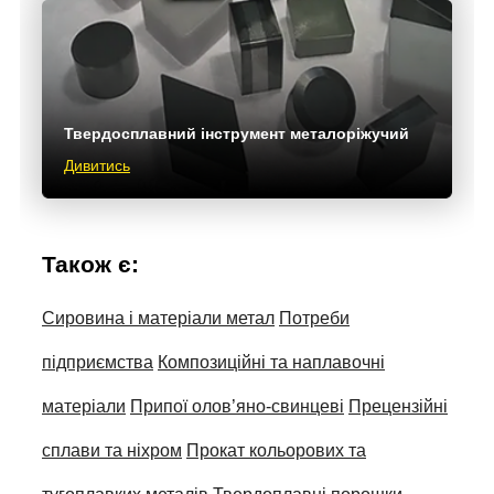
Твердосплавний інструмент металоріжучий
Дивитись
Також є:
Сировина і матеріали метал
Потреби
підприємства
Композиційні та наплавочні
матеріали
Припої олов’яно-свинцеві
Прецензійні
сплави та ніхром
Прокат кольорових та