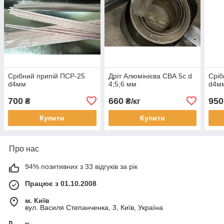
Срібний припій ПСР-25
Дріт Алюмінієва СВА 5с d
Сріб
d4мм
4;5;6 мм
d4м
700
660
950
₴
₴/кг
Купити
Купити
Про нас
94% позитивних з 33 відгуків за рік
Працює з 01.10.2008
м. Київ
вул. Василя Степанченка, 3, Київ, Україна