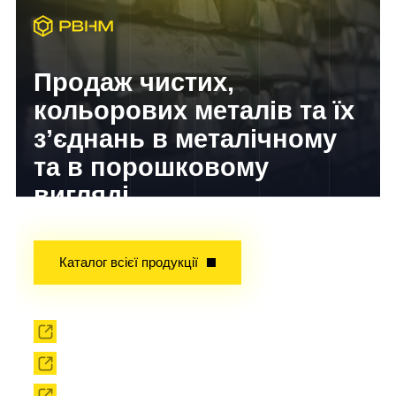
Продаж чистих,
кольорових металів та їх
з’єднань в металічному
та в порошковому
вигляді
Досвід завойований часом!
Каталог всієї продукції
Прокат
Твердоплавний інструмент
Сировина