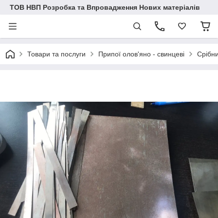
ТОВ НВП Розробка та Впровадження Нових матеріалів
Товари та послуги
Припої олов'яно - свинцеві
Срібн