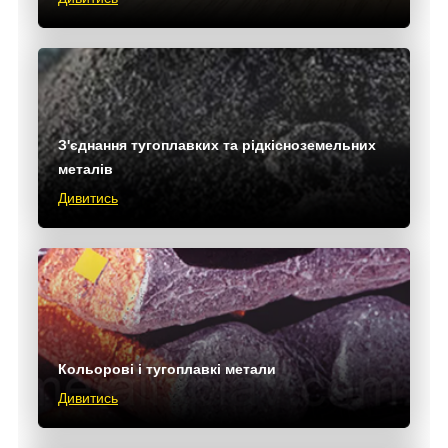
З'єднання тугоплавких та рідкісноземельних
металів
Дивитись
Кольорові і тугоплавкі метали
Дивитись