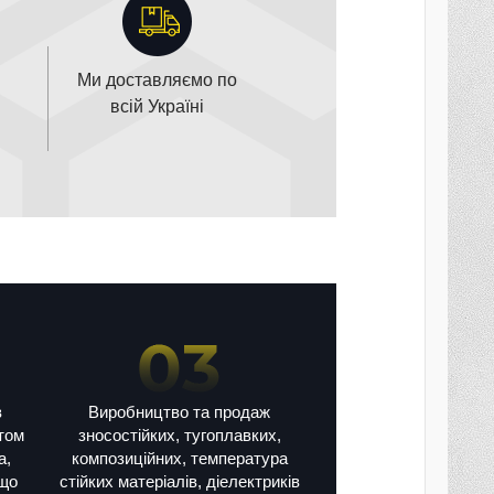
Ми доставляємо по
всій Україні
в
Виробництво та продаж
том
зносостійких, тугоплавких,
а,
композиційних, температура
ощо
стійких матеріалів, діелектриків