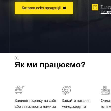
Тверд
Каталог всієї продукції
інстр
01
Як ми працюємо?
Залишіть заявку на сайті
Задайте питання
Опла
або зв'яжіться з нами за
менеджеру, та
готів