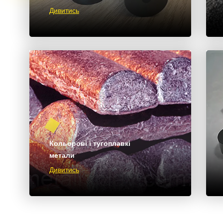
Дивитись
Кольорові і тугоплавкі
метали
Дивитись