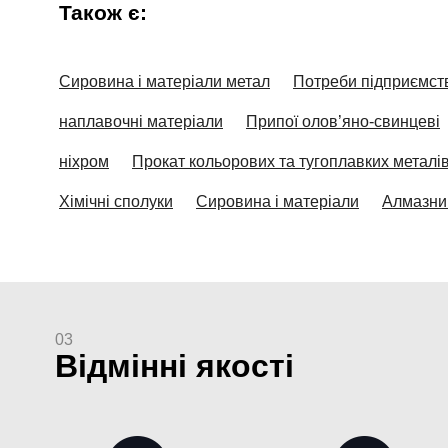
Також є:
Сировина і матеріали метал
Потреби підприємст
наплавочні матеріали
Припої олов’яно-свинцеві
ніхром
Прокат кольорових та тугоплавких металі
Хімічні сполуки
Сировина і матеріали
Алмазни
03
Відмінні якості