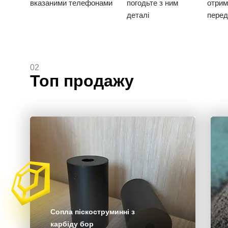
вказаними телефонами
погодьте з ним
отрим
деталі
перед
02
Топ продажу
Сопла піскоструминні з
карбіду бор