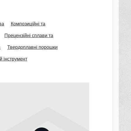
ва
Композиційні та
Прецензійні сплави та
в
Твердоплавні порошки
й інструмент