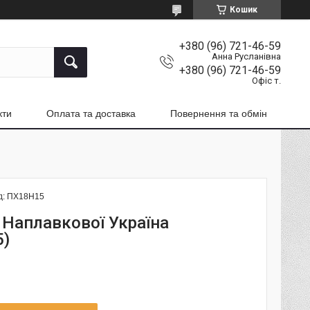
Кошик
+380 (96) 721-46-59
Анна Русланівна
+380 (96) 721-46-59
Офіс т.
кти
Оплата та доставка
Повернення та обмін
д:
ПХ18Н15
Наплавкової Україна
5)