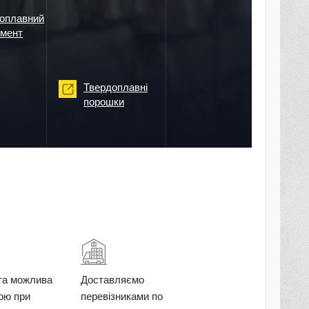
оплавний
умент
Твердоплавні
порошки
та можлива
Доставляємо
кою при
перевізниками по