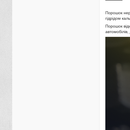
Порошок нер
гідрідом кал
Порошок від
автомобілів,