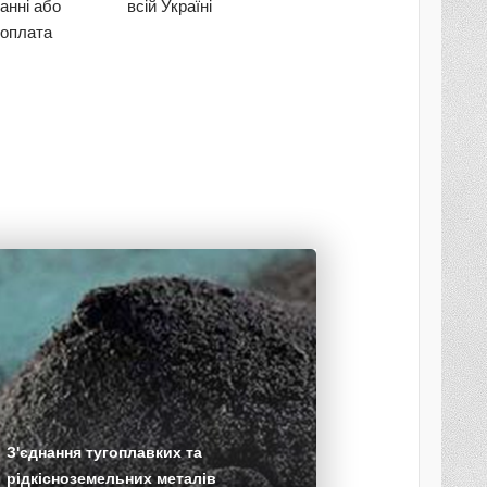
анні або
всій Україні
оплата
З'єднання тугоплавких та
рідкісноземельних металів