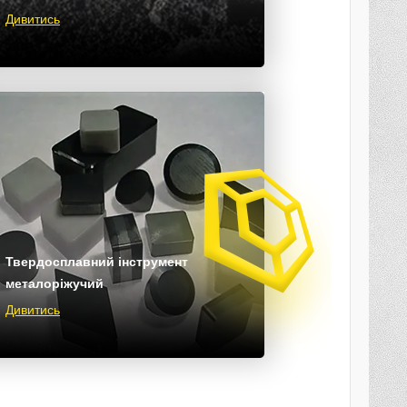
Дивитись
Твердосплавний інструмент
металоріжучий
Дивитись