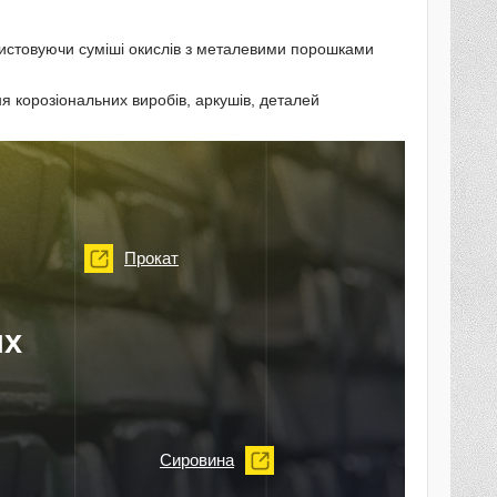
истовуючи суміші окислів з металевими порошками
 корозіональних виробів, аркушів, деталей
Прокат
их
Сировина