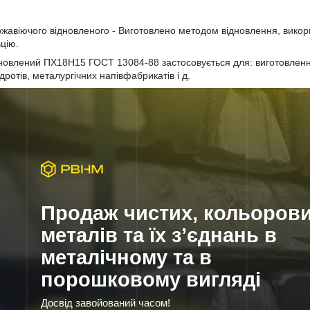
жавіючого відновленого - Виготовлено методом відновлення, викор
ьцію.
новлений ПХ18Н15 ГОСТ 13084-88 застосовується для: виготовлення
 дротів, металургічних напівфабрикатів і д.
Продаж чистих, кольоров
металів та їх з’єднань в
металічному та в
порошковому вигляді
Досвід завойований часом!