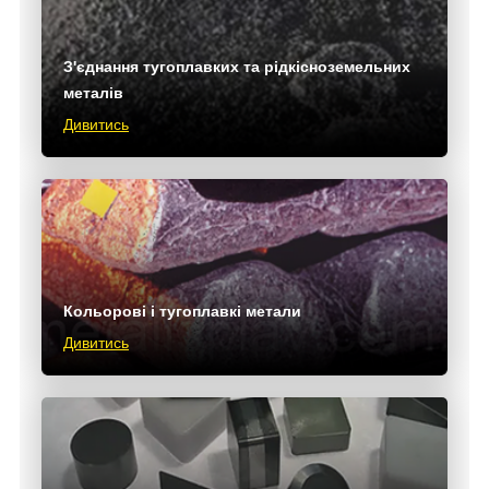
З'єднання тугоплавких та рідкісноземельних
металів
Дивитись
Кольорові і тугоплавкі метали
Дивитись