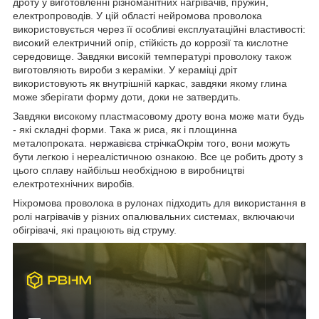
дроту у виготовленні різноманітних нагрівачів, пружин,
електропроводів. У цій області нейромова проволока
використовується через її особливі експлуатаційні властивості:
високий електричний опір, стійкість до коррозії та кислотне
середовище. Завдяки високій температурі проволоку також
виготовляють вироби з кераміки. У кераміці дріт
використовують як внутрішній каркас, завдяки якому глина
може зберігати форму доти, доки не затвердить.
Завдяки високому пластмасовому дроту вона може мати будь
- які складні форми. Така ж риса, як і площинна
металопроката.
нержавієва стрічка
Окрім того, вони можуть
бути легкою і нереалістичною ознакою. Все це робить дроту з
цього сплаву найбільш необхідною в виробництві
електротехнічних виробів.
Ніхромова проволока в рулонах підходить для використання в
ролі нагрівачів у різних опалювальних системах, включаючи
обігрівачі, які працюють від струму.