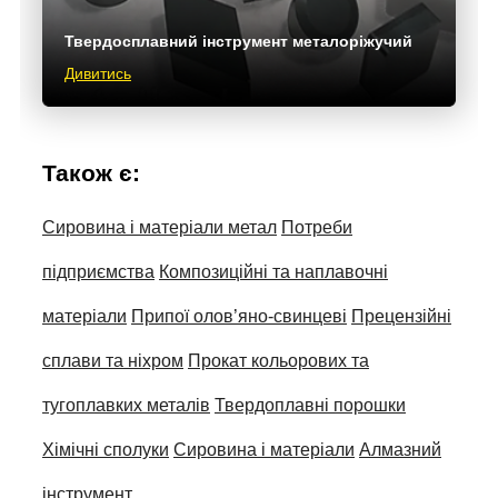
Твердосплавний інструмент металоріжучий
Дивитись
Також є:
Сировина і матеріали метал
Потреби
підприємства
Композиційні та наплавочні
матеріали
Припої олов’яно-свинцеві
Прецензійні
сплави та ніхром
Прокат кольорових та
тугоплавких металів
Твердоплавні порошки
Хімічні сполуки
Сировина і матеріали
Алмазний
інструмент