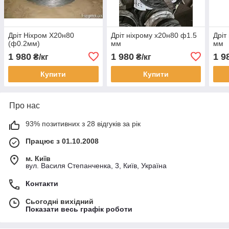
Дріт Ніхром Х20н80
Дріт ніхрому х20н80 ф1.5
Дріт
(ф0.2мм)
мм
мм
1 980
1 980
1 9
₴/кг
₴/кг
Купити
Купити
Про нас
93% позитивних з 28 відгуків за рік
Працює з 01.10.2008
м. Київ
вул. Василя Степанченка, 3, Київ, Україна
Контакти
Сьогодні вихідний
Показати весь графік роботи