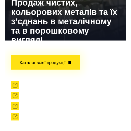
Продаж чистих,
кольорових металів та їх
з’єднань в металічному
та в порошковому
вигляді
Досвід завойований часом!
Каталог всієї продукції
Прокат
Твердоплавний інструмент
Сировина
Твердоплавні порошки