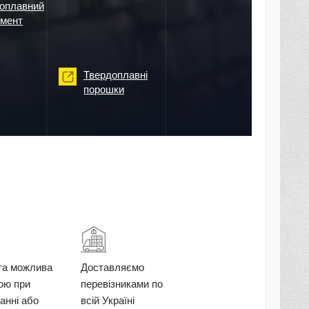
оплавний
умент
Твердоплавні
порошки
та можлива
Доставляємо
кою при
перевізниками по
анні або
всій Україні