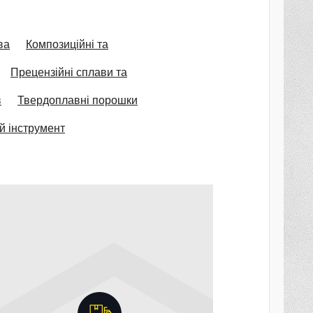
ва
Композиційні та
Прецензійні сплави та
в
Твердоплавні порошки
й інструмент