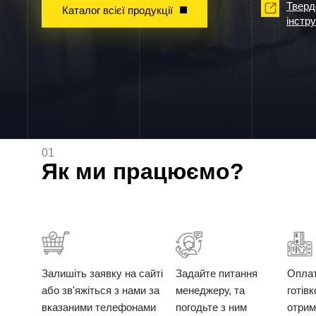
Тверд
Каталог всієї продукції
інстр
01
Як ми працюємо?
Залишіть заявку на сайті
Задайте питання
Опла
або зв'яжіться з нами за
менеджеру, та
готів
вказаними телефонами
погодьте з ним
отрим