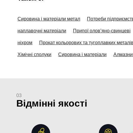
Сировина і матеріали метал
Потреби підприємст
наплавочні матеріали
Припої олов’яно-свинцеві
ніхром
Прокат кольорових та тугоплавких металі
Хімічні сполуки
Сировина і матеріали
Алмазни
03
Відмінні якості