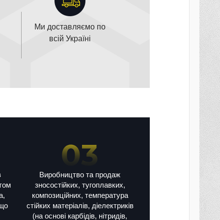
Ми доставляємо по
всій Україні
в
Виробництво та продаж
том
зносостійких, тугоплавких,
а,
композиційних, температура
ощо
стійких матеріалів, діелектриків
(на основі карбідів, нітридів,