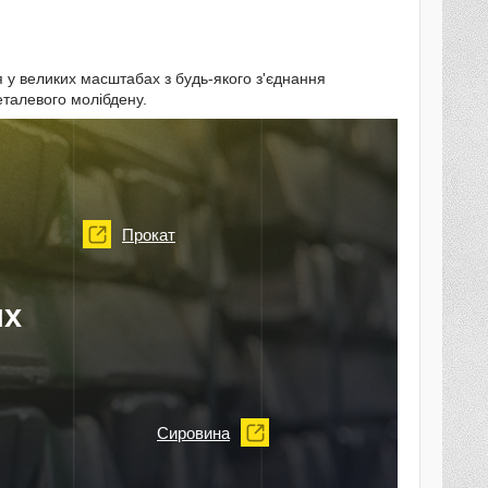
я у великих масштабах з будь-якого з'єднання
еталевого молібдену.
Прокат
их
Сировина