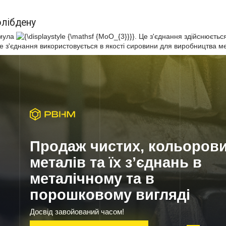
лібдену
рмула
. Це з'єднання здійснюєтьс
е з'єднання використовується в якості сировини для виробництва м
Продаж чистих, кольоров
металів та їх з’єднань в
металічному та в
порошковому вигляді
Досвід завойований часом!