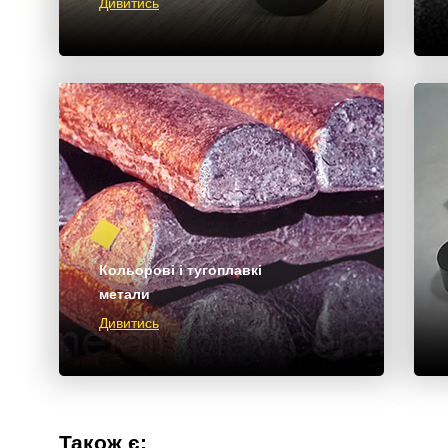
Дивитись
Кольорові і тугоплавкі
метали
Дивитись
Також є: