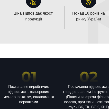
Ціна відповідає якості
Понад 10 років на
продукції
ринку України
Постачання виробничих
Постачання підприємст
підприємств кольоровим
твердосплавним інструмен
металопрокатом, сплавами та
(Пластини, фрези фільєр
порошками
волока, протяжки, ножі, т
групи ВК, ТК, ВОК, КНТ)