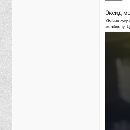
Оксид мо
Хімічна фо
молібдену. Ц