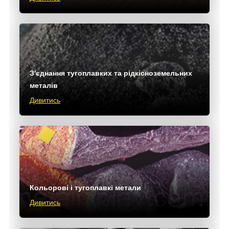
З'єднання тугоплавких та рідкісноземельних
металів
Дивитись
Кольорові і тугоплавкі метали
Дивитись