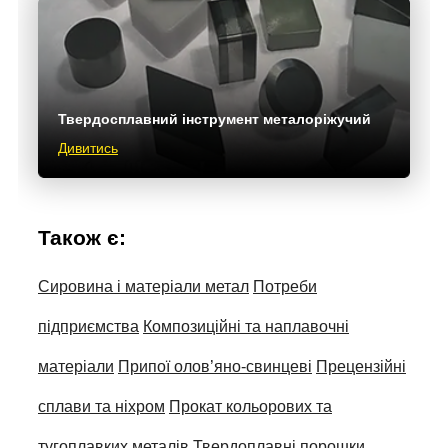
Твердосплавний інструмент металоріжучий
Дивитись
Також є:
Сировина і матеріали метал
Потреби
підприємства
Композиційні та наплавочні
матеріали
Припої олов’яно-свинцеві
Прецензійні
сплави та ніхром
Прокат кольорових та
тугоплавких металів
Твердоплавні порошки