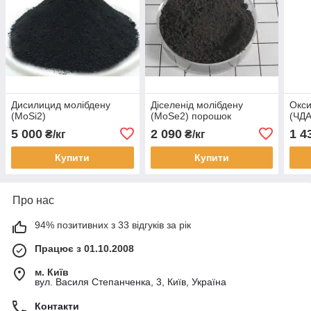
Дисилицид молібдену
Діселенід молібдену
Окс
(МоЅі2)
(MoSe2) порошок
(ЧДА
5 000
2 090
1 4
₴/кг
₴/кг
Купити
Купити
Про нас
94% позитивних з 33 відгуків за рік
Працює з 01.10.2008
м. Київ
вул. Василя Степанченка, 3, Київ, Україна
Контакти