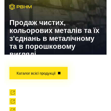
Продаж чистих,
кольорових металів та їх
з’єднань в металічному
та в порошковому
вигляді
Досвід завойований часом!
Каталог всієї продукції
Прокат
Твердоплавний інструмент
Сировина