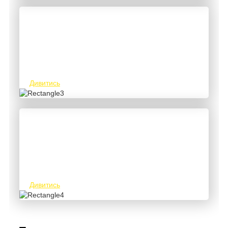
Кольорові і тугоплавкі метали
Дивитись
Твердосплавний інструмент металоріжучий
Дивитись