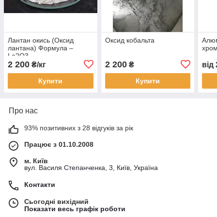
Лантан окись (Оксид
Оксид кобальта
Алюм
лантана) Формула –
хром
La2O3
2 200
2 200
₴/кг
₴
від
Купити
Купити
Про нас
93% позитивних з 28 відгуків за рік
Працює з 01.10.2008
м. Київ
вул. Василя Степанченка, 3, Київ, Україна
Контакти
Сьогодні вихідний
Показати весь графік роботи