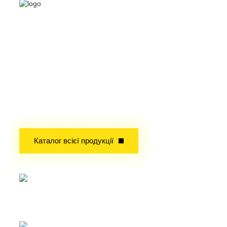
Продаж чистих,
кольорових металів та їх
з’єднань в металічному
та в порошковому
вигляді
Досвід завойований часом!
Каталог всієї продукції
Прокат
Твердоплавний інструмент