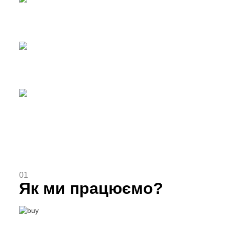
Сировина
Твердоплавні порошки
01
Як ми працюємо?