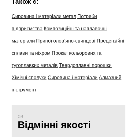
Також є:
Сировина і матеріали метал
Потреби
підприємства
Композиційні та наплавочні
матеріали
Припої олов’яно-свинцеві
Прецензійні
сплави та ніхром
Прокат кольорових та
тугоплавких металів
Твердоплавні порошки
Хімічні сполуки
Сировина і матеріали
Алмазний
інструмент
03
Відмінні якості