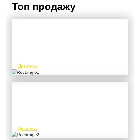
Топ продажу
Сопла піскоструминні з карбіду бор
Дивитись
З'єднання тугоплавких та рідкісноземельних
металів
Дивитись