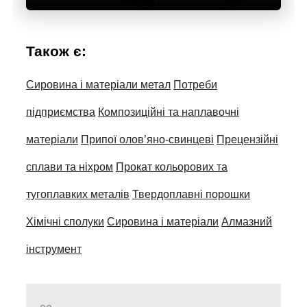
Також є:
Сировина і матеріали метал
Потреби
підприємства
Композиційні та наплавочні
матеріали
Припої олов’яно-свинцеві
Прецензійні
сплави та ніхром
Прокат кольорових та
тугоплавких металів
Твердоплавні порошки
Хімічні сполуки
Сировина і матеріали
Алмазний
інструмент