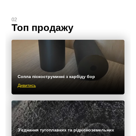
02
Топ продажу
Сопла піскоструминні з карбіду бор
Дивитись
З'єднання тугоплавких та рідкісноземельних