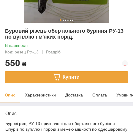
Буровий різець обертального буріння РУ-13
по вугіллю і м'яких порід.
В наявності
Код: резец РУ-13
Роздріб
550
₴
Купити
Опис
Характеристики
Доставка
Оплата
Умови п
Опис
Бурові різці РУ-13 призначені для обертального буріння
шпурів по вугіллю і породі з межею міцності по одношаровому