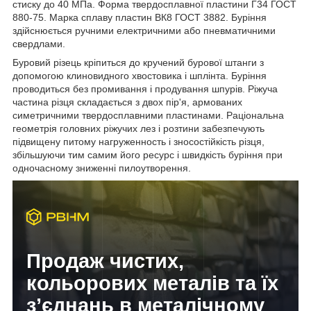
стиску до 40 МПа. Форма твердосплавної пластини Г34 ГОСТ
880-75. Марка сплаву пластин ВК8 ГОСТ 3882. Буріння
здійснюється ручними електричними або пневматичними
свердлами.
Буровий різець кріпиться до кручений бурової штанги з
допомогою клиновидного хвостовика і шплінта. Буріння
проводиться без промивання і продування шпурів. Ріжуча
частина різця складається з двох пір'я, армованих
симетричними твердосплавними пластинами. Раціональна
геометрія головних ріжучих лез і розтини забезпечують
підвищену питому нагруженность і зносостійкість різця,
збільшуючи тим самим його ресурс і швидкість буріння при
одночасному зниженні пилоутворення.
Продаж чистих,
кольорових металів та їх
з’єднань в металічному