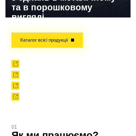
та в порошковому
вигляді
Досвід завойований часом!
Каталог всієї продукції
Прокат
Твердоплавний інструмент
Сировина
Твердоплавні порошки
01
Як ми працюємо?