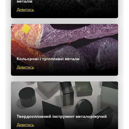
металів
Дивитись
Кольорові і тугоплавкі метали
Дивитись
Твердосплавний інструмент металоріжучий
Дивитись