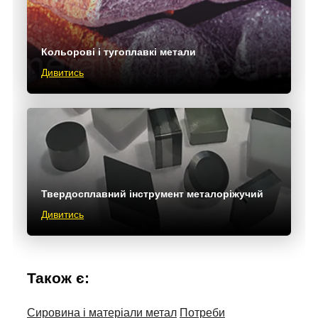
Кольорові і тугоплавкі метали
Дивитись
Твердосплавний інструмент металоріжучий
Дивитись
Також є:
Сировина і матеріали метал
Потреби