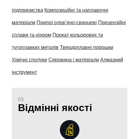
підприємства
Композиційні та наплавочні
матеріали
Припої олов’яно-свинцеві
Прецензійні
сплави та ніхром
Прокат кольорових та
тугоплавких металів
Твердоплавні порошки
Хімічні сполуки
Сировина і матеріали
Алмазний
інструмент
03
Відмінні якості