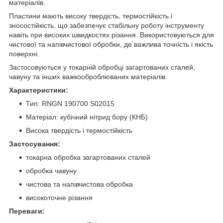
матеріалів.
Пластини мають високу твердість, термостійкість і
зносостійкість, що забезпечує стабільну роботу інструменту
навіть при високих швидкостях різання. Використовуються для
чистової та напівчистової обробки, де важлива точність і якість
поверхні.
Застосовуються у токарній обробці загартованих сталей,
чавуну та інших важкооброблюваних матеріалів.
Характеристики:
Тип: RNGN 190700 S02015
Матеріал: кубічний нітрид бору (КНБ)
Висока твердість і термостійкість
Застосування:
токарна обробка загартованих сталей
обробка чавуну
чистова та напівчистова обробка
високоточне різання
Переваги: