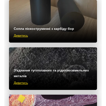
Сопла піскоструминні з карбіду бор
Дивитись
З'єднання тугоплавких та рідкісноземельних
металів
Дивитись