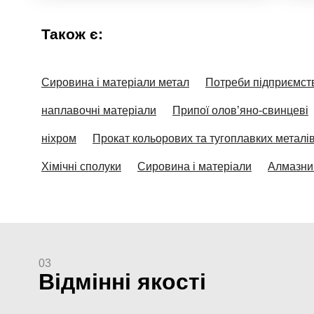
Також є:
Сировина і матеріали метал
Потреби підприємст
наплавочні матеріали
Припої олов’яно-свинцеві
ніхром
Прокат кольорових та тугоплавких металі
Хімічні сполуки
Сировина і матеріали
Алмазни
03
Відмінні якості