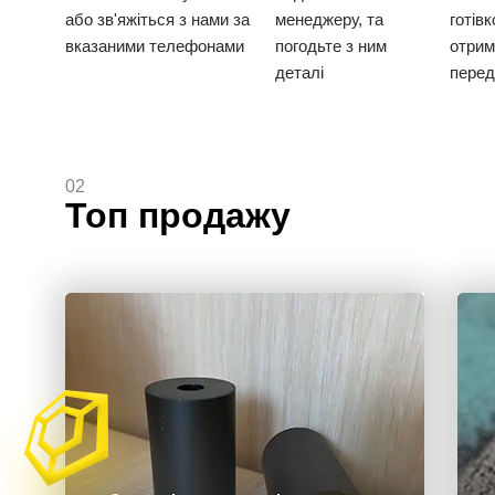
або зв'яжіться з нами за
менеджеру, та
готів
вказаними телефонами
погодьте з ним
отрим
деталі
перед
02
Топ продажу