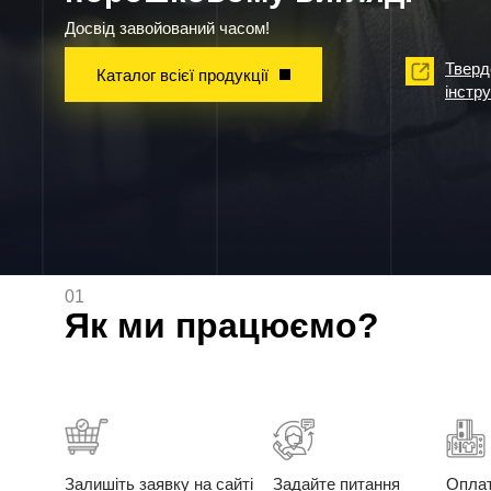
Досвід завойований часом!
Тверд
Каталог всієї продукції
інстр
01
Як ми працюємо?
Залишіть заявку на сайті
Задайте питання
Опла