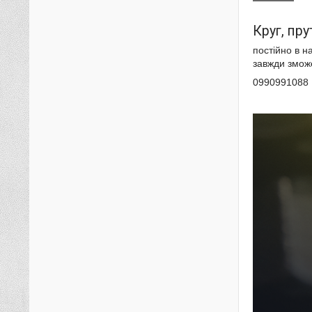
Круг, пр
постійно в н
завжди змож
0990991088