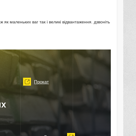
ж як маленьких ваг так і великі відвантаження. дзвоніть
Прокат
их