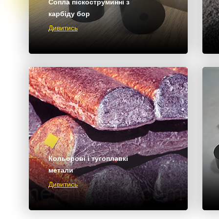
Сопла піскоструминні з
карбіду бор
Дивитись
Кольорові і тугоплавкі
метали
Дивитись