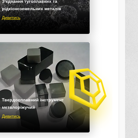
З'єднання тугоплавких та
рідкісноземельних металів
Дивитись
Твердосплавний інструмент
металоріжучий
Дивитись