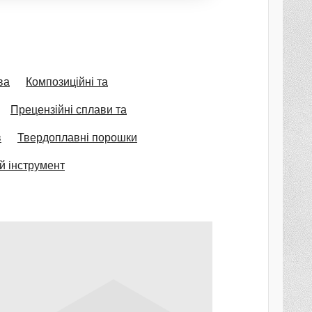
ва
Композиційні та
Прецензійні сплави та
в
Твердоплавні порошки
й інструмент