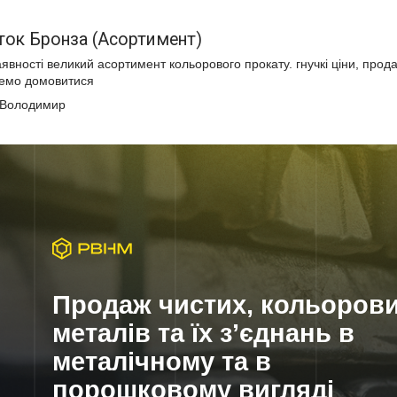
уток Бронза (Асортимент)
аявності великий асортимент кольорового прокату. гнучкі ціни, прода
емо домовитися
 Володимир
Продаж чистих, кольоров
металів та їх з’єднань в
металічному та в
порошковому вигляді