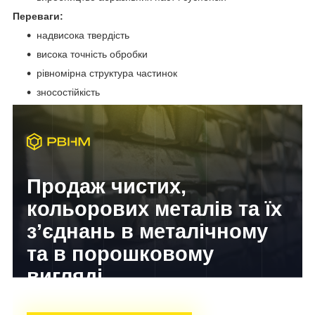
Переваги:
надвисока твердість
висока точність обробки
рівномірна структура частинок
зносостійкість
Продаж чистих,
кольорових металів та їх
з’єднань в металічному
та в порошковому
вигляді
Досвід завойований часом!