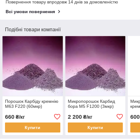
Повернення товару впродовж 14 днів за домовленістю
Всі умови повернення
Подібні товари компанії
Порошок Карбіду кремнію
Микропорошок Карбид
Микр
М63 F220 (60мкр)
бора М5 F1200 (3мкр)
крем
660
2 200
600
₴/кг
₴/кг
Купити
Купити