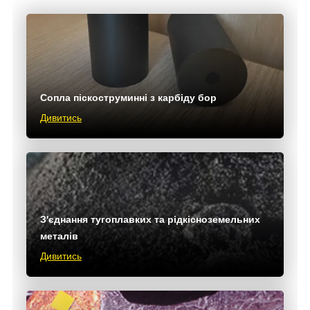
Сопла піскоструминні з карбіду бор
Дивитись
З'єднання тугоплавких та рідкісноземельних
металів
Дивитись