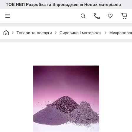
ТОВ НВП Розробка та Впровадження Нових матеріалів
Товари та послуги
Сировина і матеріали
Микропорош