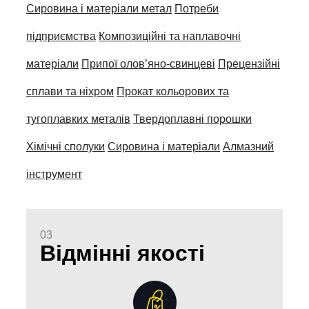
Сировина і матеріали метал
Потреби
підприємства
Композиційні та наплавочні
матеріали
Припої олов’яно-свинцеві
Прецензійні
сплави та ніхром
Прокат кольорових та
тугоплавких металів
Твердоплавні порошки
Хімічні сполуки
Сировина і матеріали
Алмазний
інструмент
03
Відмінні якості