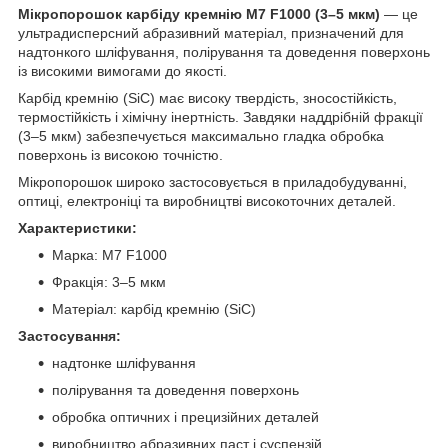
Мікропорошок карбіду кремнію М7 F1000 (3–5 мкм)
— це
ультрадисперсний абразивний матеріал, призначений для
надтонкого шліфування, полірування та доведення поверхонь
із високими вимогами до якості.
Карбід кремнію (SiC) має високу твердість, зносостійкість,
термостійкість і хімічну інертність. Завдяки наддрібній фракції
(3–5 мкм) забезпечується максимально гладка обробка
поверхонь із високою точністю.
Мікропорошок широко застосовується в приладобудуванні,
оптиці, електроніці та виробництві високоточних деталей.
Характеристики:
Марка: М7 F1000
Фракція: 3–5 мкм
Матеріал: карбід кремнію (SiC)
Застосування:
надтонке шліфування
полірування та доведення поверхонь
обробка оптичних і прецизійних деталей
виробництво абразивних паст і суспензій