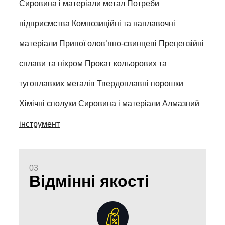
Сировина і матеріали метал
Потреби
підприємства
Композиційні та наплавочні
матеріали
Припої олов’яно-свинцеві
Прецензійні
сплави та ніхром
Прокат кольорових та
тугоплавких металів
Твердоплавні порошки
Хімічні сполуки
Сировина і матеріали
Алмазний
інструмент
03
Відмінні якості