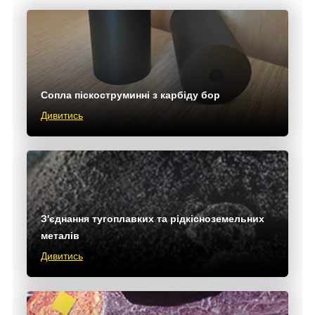
Сопла піскоструминні з карбіду бор
Дивитись
З'єднання тугоплавких та рідкісноземельних
металів
Дивитись