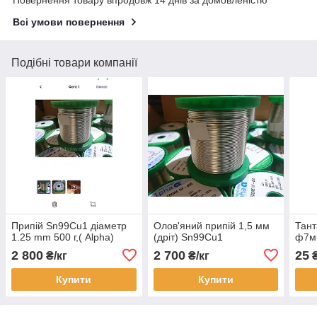
Повернення товару впродовж 14 днів за домовленістю
Всі умови повернення
Подібні товари компанії
Припій Sn99Cu1 діаметр
Олов'яний припій 1,5 мм
Тант
1.25 mm 500 г,( Alpha)
(дріт) Sn99Cu1
ф7м
2 800
2 700
25
₴/кг
₴/кг
₴
Купити
Купити