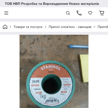
ТОВ НВП Розробка та Впровадження Нових матеріалів
Товари та послуги
Припої олов'яно - свинцеві
Припі