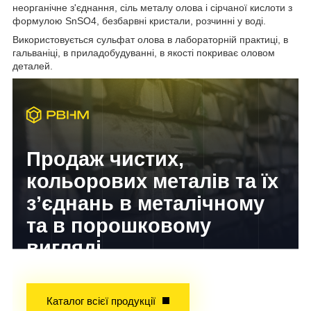
неорганічне з'єднання, сіль металу олова і сірчаної кислоти з
формулою SnSO4, безбарвні кристали, розчинні у воді.
Використовується сульфат олова в лабораторній практиці, в
гальваніці, в приладобудуванні, в якості покриває оловом
деталей.
Продаж чистих,
кольорових металів та їх
з’єднань в металічному
та в порошковому
вигляді
Досвід завойований часом!
Каталог всієї продукції