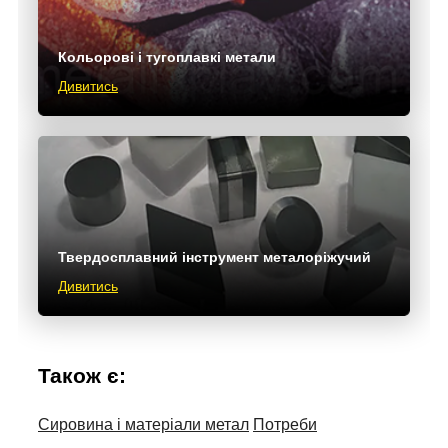
Кольорові і тугоплавкі метали
Дивитись
Твердосплавний інструмент металоріжучий
Дивитись
Також є:
Сировина і матеріали метал
Потреби