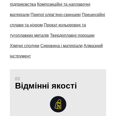
підприємства
Композиційні та наплавочні
матеріали
Припої олов’яно-свинцеві
Прецензійні
сплави та ніхром
Прокат кольорових та
тугоплавких металів
Твердоплавні порошки
Хімічні сполуки
Сировина і матеріали
Алмазний
інструмент
03
Відмінні якості