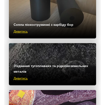
Сопла піскоструминні з карбіду бор
Дивитись
З'єднання тугоплавких та рідкісноземельних
металів
Дивитись