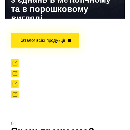
та в порошковому
вигляді
Досвід завойований часом!
Каталог всієї продукції
Прокат
Твердоплавний інструмент
Сировина
Твердоплавні порошки
01