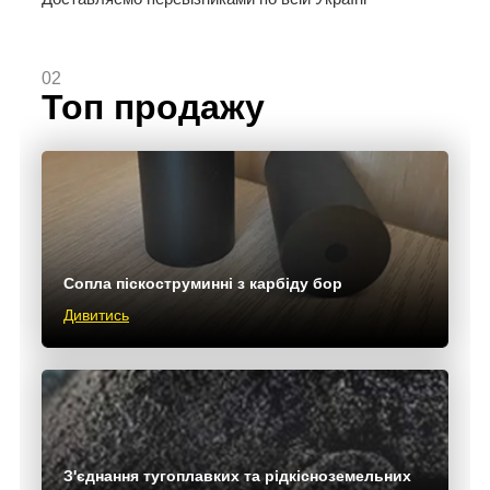
02
Топ продажу
Сопла піскоструминні з карбіду бор
Дивитись
З'єднання тугоплавких та рідкісноземельних