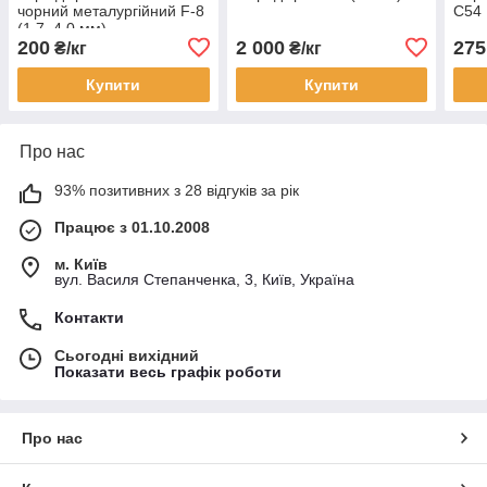
чорний металургійний F-8
С54
(1,7–4,0 мм)
200
2 000
275
₴/кг
₴/кг
Купити
Купити
Про нас
93% позитивних з 28 відгуків за рік
Працює з 01.10.2008
м. Київ
вул. Василя Степанченка, 3, Київ, Україна
Контакти
Сьогодні вихідний
Показати весь графік роботи
Про нас