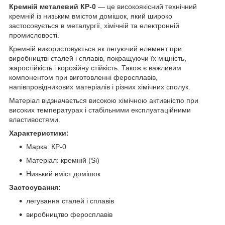
Кремній металевий КР-0
— це високоякісний технічний
кремній із низьким вмістом домішок, який широко
застосовується в металургії, хімічній та електронній
промисловості.
Кремній використовується як легуючий елемент при
виробництві сталей і сплавів, покращуючи їх міцність,
жаростійкість і корозійну стійкість. Також є важливим
компонентом при виготовленні феросплавів,
напівпровідникових матеріалів і різних хімічних сполук.
Матеріал відзначається високою хімічною активністю при
високих температурах і стабільними експлуатаційними
властивостями.
Характеристики:
Марка: КР-0
Матеріал: кремній (Si)
Низький вміст домішок
Застосування:
легування сталей і сплавів
виробництво феросплавів