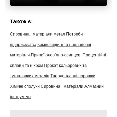
Також є:
Сировина і матеріали метал
Потреби
підприємства
Композиційні та наплавочні
матеріали
Припої олов’яно-свинцеві
Прецензійні
сплави та ніхром
Прокат кольорових та
тугоплавких металів
Твердоплавні порошки
Хімічні сполуки
Сировина і матеріали
Алмазний
інструмент