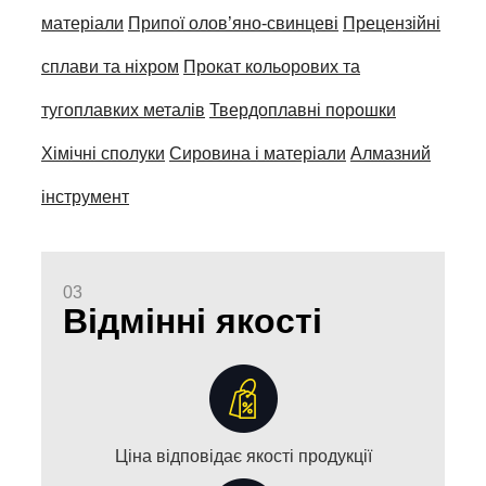
матеріали
Припої олов’яно-свинцеві
Прецензійні
сплави та ніхром
Прокат кольорових та
тугоплавких металів
Твердоплавні порошки
Хімічні сполуки
Сировина і матеріали
Алмазний
інструмент
03
Відмінні якості
Ціна відповідає якості продукції