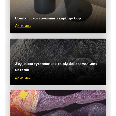
Сопла піскоструминні з карбіду бор
Дивитись
З'єднання тугоплавких та рідкісноземельних
металів
Дивитись