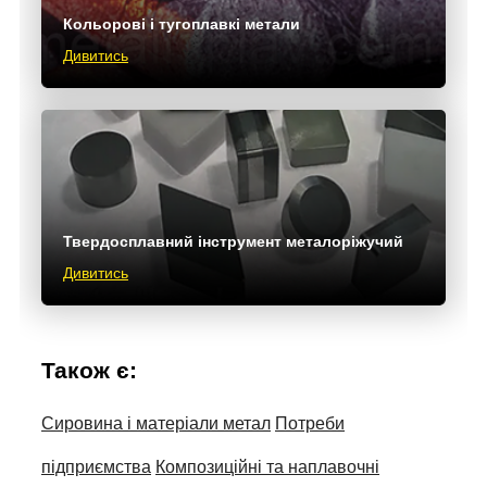
Кольорові і тугоплавкі метали
Дивитись
Твердосплавний інструмент металоріжучий
Дивитись
Також є:
Сировина і матеріали метал
Потреби
підприємства
Композиційні та наплавочні