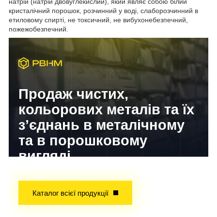
натрій (натрій двовуглекислий), який являє собою білий
кристалічний порошок, розчинний у воді, слаборозчинний в
етиловому спирті, не токсичний, не вибухонебезпечний,
пожежобезпечний.
Продаж чистих,
кольорових металів та їх
з’єднань в металічному
та в порошковому
вигляді
Досвід завойований часом!
Каталог всієї продукції