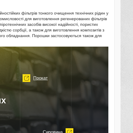
йностійких фільтрів тонкого очищення технічних рідин у
промисловості для виготовлення регенерованих фільтрів
піротехнічних засобів високої надійності, пористих
кістю сорбції, а також для виготовлення композитів з
кого обладнання. Порошки застосовуються також для
Прокат
их
Сировина