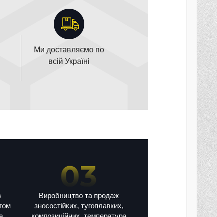
Ми доставляємо по
всій Україні
в
Виробництво та продаж
том
зносостійких, тугоплавких,
а,
композиційних, температура