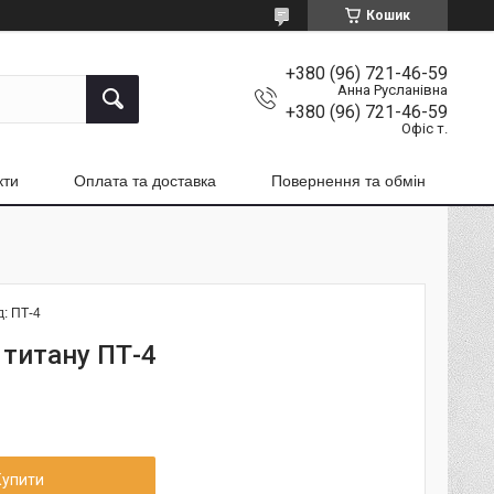
Кошик
+380 (96) 721-46-59
Анна Русланівна
+380 (96) 721-46-59
Офіс т.
кти
Оплата та доставка
Повернення та обмін
д:
ПТ-4
титану ПТ-4
Купити