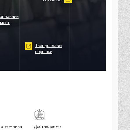
оплавний
умент
Твердоплавні
порошки
та можлива
Доставляємо