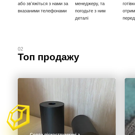
або зв'яжіться з нами за
менеджеру, та
готів
вказаними телефонами
погодьте з ним
отрим
деталі
перед
02
Топ продажу
Сопла піскоструминні з