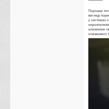
Порошки тита
вигляді пори
у системах о
нерозпилюван
алюмінієм та
плазмового т