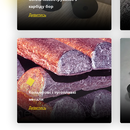
карбіду бор
Дивитись
Кольорові і тугоплавкі
метали
Дивитись