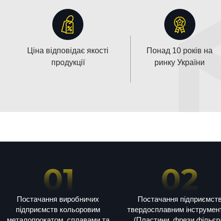
Ціна відповідає якості
Понад 10 років на
продукції
ринку України
Постачання виробничих
Постачання підприємст
підприємств кольоровим
твердосплавним інструмен
металопрокатом, сплавами та
(Пластини, фрези фільєр