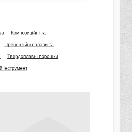
ва
Композиційні та
Прецензійні сплави та
в
Твердоплавні порошки
й інструмент