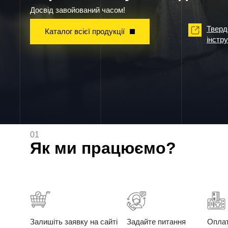
Досвід завойований часом!
Тверд
Каталог всієї продукції
інстр
01
Як ми працюємо?
Залишіть заявку на сайті
Задайте питання
Опла