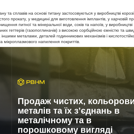
ну та сплавів на основі титану застосовуються у виробництві корозі
стого прокату, у медицині для виготовлення імплантів, у харчовій 
чищення питної та мінеральної води, соків та напоїв, у виробництві 
их геттерів (газопоглиначів) з високою сорбційною ємністю та швид
 іншими металами, деталей годинникових механізмів і кислотостій
а мікроплазмового напилення покриттів.
Продаж чистих, кольоров
металів та їх з’єднань в
металічному та в
порошковому вигляді