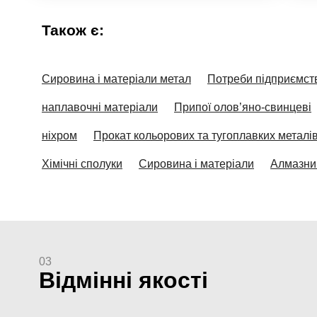
Також є:
Сировина і матеріали метал
Потреби підприємст
наплавочні матеріали
Припої олов’яно-свинцеві
ніхром
Прокат кольорових та тугоплавких металі
Хімічні сполуки
Сировина і матеріали
Алмазни
03
Відмінні якості