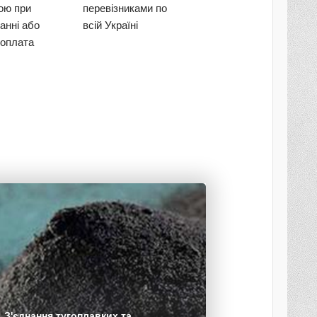
кою при
перевізниками по
анні або
всій Україні
оплата
З'єднання тугоплавких та