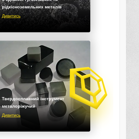
рідкісноземельних металів
Дивитись
Твердосплавний інструмент
металоріжучий
Дивитись