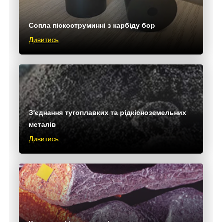
Сопла піскоструминні з карбіду бор
Дивитись
З'єднання тугоплавких та рідкісноземельних
металів
Дивитись