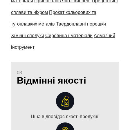
матеріали
Припої олов’яно-свинцеві
Прецензійні
сплави та ніхром
Прокат кольорових та
тугоплавких металів
Твердоплавні порошки
Хімічні сполуки
Сировина і матеріали
Алмазний
інструмент
03
Відмінні якості
Ціна відповідає якості продукції