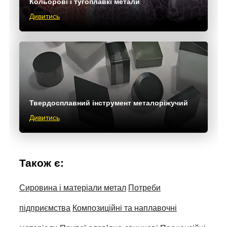
Кольорові і тугоплавкі метали
Дивитись
Твердосплавний інструмент металоріжучий
Дивитись
Також є:
Сировина і матеріали метал
Потреби
підприємства
Композиційні та наплавочні