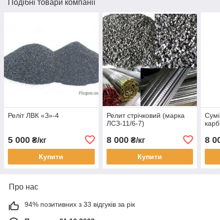
Подібні товари компанії
Реліт ЛВК «З»-4
Релит стрічковий (марка
Сумі
ЛСЗ-11/6-7)
карб
5 000
8 000
8 0
₴/кг
₴/кг
Купити
Купити
Про нас
94% позитивних з 33 відгуків за рік