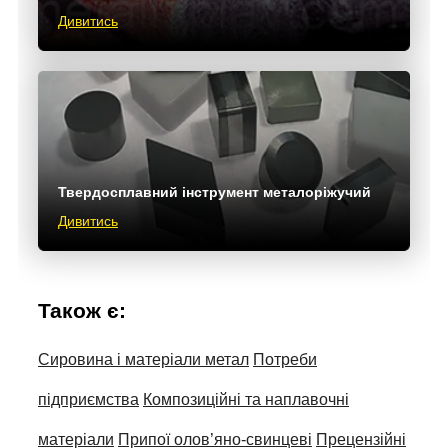
Дивитись
Твердосплавний інструмент металоріжучий
Дивитись
Також є:
Сировина і матеріали метал
Потреби
підприємства
Композиційні та наплавочні
матеріали
Припої олов’яно-свинцеві
Прецензійні