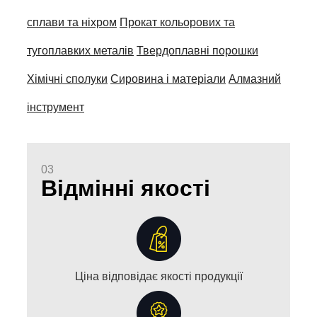
сплави та ніхром
Прокат кольорових та
тугоплавких металів
Твердоплавні порошки
Хімічні сполуки
Сировина і матеріали
Алмазний
інструмент
03
Відмінні якості
Ціна відповідає якості продукції