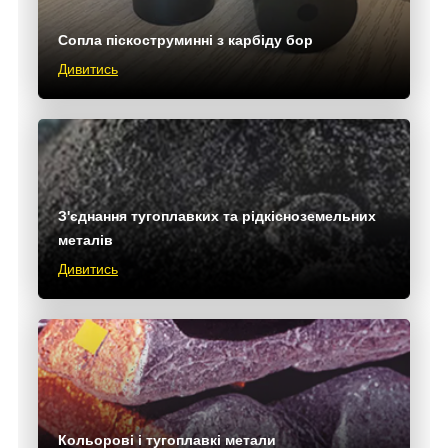
Сопла піскоструминні з карбіду бор
Дивитись
З'єднання тугоплавких та рідкісноземельних
металів
Дивитись
Кольорові і тугоплавкі метали